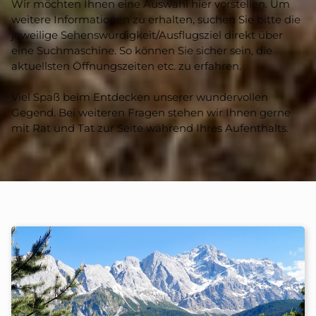
Wir möchten Ihnen eine Auswahl hier vorstellen. Um
weitere Informationen zu erhalten, suchen Sie bitte die
jeweilige Sehenswürdigkeit/Ausflugsziel direkt über
eine Suchmaschine. So können Sie sicher sein, die
aktuellsten Öffnungszeiten etc. zu erfahren.
Viel Spaß beim Entdecken unserer wundervollen
Gegend. Bei weiteren Fragen stehen wir Ihnen gerne
mit Rat und Tat zur Seite während Ihres Aufenthalts.