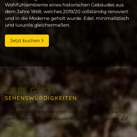
Wohlfühlambiente eines historischen Gebäudes aus
dem Jahre 1868, welches 2019/20 vollständig renoviert
und in die Moderne geholt wurde. Edel, minimalistisch
und luxuriös gleichermaßen.
Jetzt buchen
LIEBE GÄSTE
SEHENSWÜRDIGKEITEN
in Garmisch-Partenkirchen und dem Umland, warten
viele malerische und majestätitische Ausflugsziele auf
Sie.